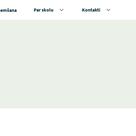
Par skolu
Kontakti
ņemšana