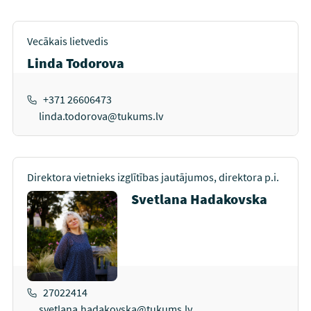
Vecākais lietvedis
Linda Todorova
+371 26606473
linda.todorova@tukums.lv
Direktora vietnieks izglītības jautājumos, direktora p.i.
Svetlana Hadakovska
27022414
svetlana.hadakovska@tukums.lv