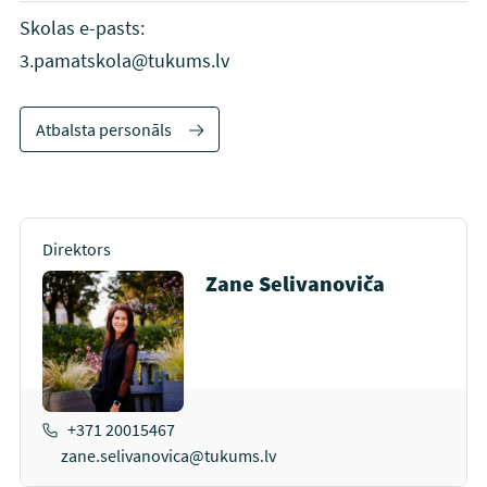
Skolas e-pasts:
3.pamatskola@tukums.lv
Atbalsta personāls
Direktors
Zane Selivanoviča
+371 20015467
zane.selivanovica@tukums.lv