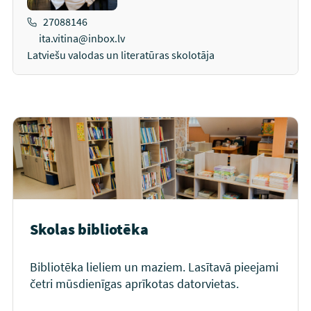
27088146
ita.vitina@inbox.lv
Latviešu valodas un literatūras skolotāja
Skolas bibliotēka
Bibliotēka lieliem un maziem. Lasītavā pieejami
četri mūsdienīgas aprīkotas datorvietas.