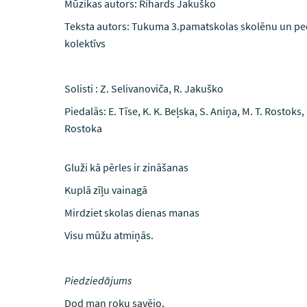
Mūzikas autors: Rihards Jakuško
Teksta autors: Tukuma 3.pamatskolas skolēnu un p
kolektīvs
Solisti : Z. Selivanoviča, R. Jakuško
Piedalās: E. Tīse, K. K. Beļska, S. Aniņa, M. T. Rostoks,
Rostoka
Gluži kā pērles ir zināšanas
Kuplā zīļu vainagā
Mirdziet skolas dienas manas
Visu mūžu atmiņās.
Piedziedājums
Dod man roku savējo,