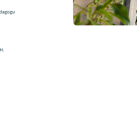
edagogu
 H.