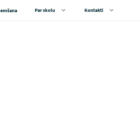
Par skolu
Kontakti
ņemšana