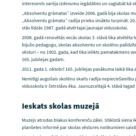
interesents varēja izdevumu iegādāties un saglabāt kā s
„Absolventu grāmatas” izveide 2006. gadā bija skolas m
„Absolventu grāmatu” radīja prieku iesākto turpināt. 2
stāv līdzās 1987. gadā atvērtajai jaunajai vidusskolai.
2008. gadā renovētās vecās skolas 3. stāvā tika atvēlēta 
bijušo pedagogu, skolas absolventu un skolēnu palīdzīb
vēsturi – no 1902. gada, kad tika ielikts pamatakmens vec
165. jubilejas gadam.
2011. gada 1. oktobrī 165. jubilejas pasākuma laikā tika 
Nemitīgi augošais skolēnu skaits radīja nepieciešamību 
vidusskola ir četrstāvu ēka. Jaunuzceltajā 4. stāvā taga
Ieskats skolas muzejā
Muzejs atrodas blakus konferenču zālei. Stiklotā siena i
planšetes informē par skolas vēstures notikumiem saistīb