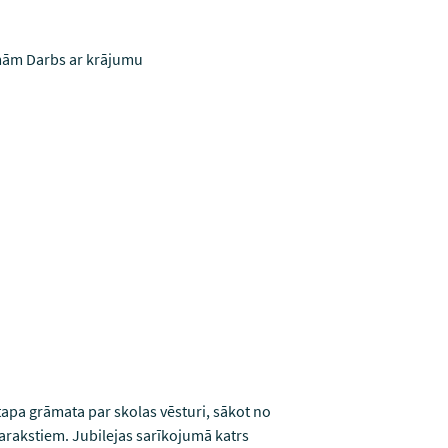
ēmām Darbs ar krājumu
 tapa grāmata par skolas vēsturi, sākot no
sarakstiem. Jubilejas sarīkojumā katrs