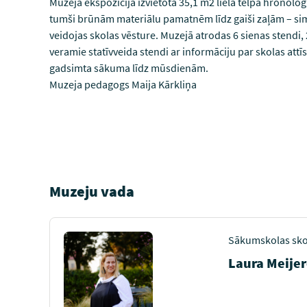
Muzeja ekspozīcija izvietota 35,1 m2 lielā telpā hronol
tumši brūnām materiālu pamatnēm līdz gaiši zaļām – simb
veidojas skolas vēsture. Muzejā atrodas 6 sienas stendi, 2
veramie statīvveida stendi ar informāciju par skolas at
gadsimta sākuma līdz mūsdienām.
Muzeja pedagogs Maija Kārkliņa
Muzeju vada
Sākumskolas sko
Laura Meije