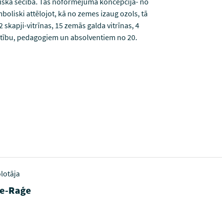
oģiskā secībā. Tās noformējuma koncepcija- no
oliski attēlojot, kā no zemes izaug ozols, tā
 skapji-vitrīnas, 15 zemās galda vitrīnas, 4
tīstību, pedagogiem un absolventiem no 20.
lotāja
re-Raģe