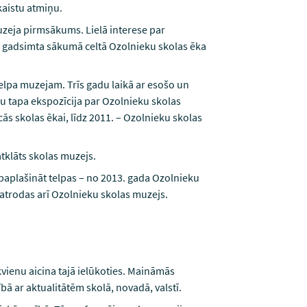
kaistu atmiņu.
uzeja pirmsākums. Lielā interese par
0. gadsimta sākumā celtā Ozolnieku skolas ēka
telpa muzejam. Trīs gadu laikā ar esošo un
u tapa ekspozīcija par Ozolnieku skolas
ās skolas ēkai, līdz 2011. – Ozolnieku skolas
atklāts skolas muzejs.
paplašināt telpas – no 2013. gada Ozolnieku
d atrodas arī Ozolnieku skolas muzejs.
kvienu aicina tajā ielūkoties. Maināmās
ā ar aktualitātēm skolā, novadā, valstī.