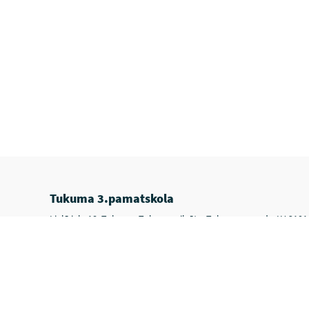
Tukuma 3.pamatskola
Lielā iela 18, Tukums, Tukuma pilsēta, Tukuma novads, LV-3101
Sākumlapa – Tukuma 3.pamatskola
Uzņemšana
Par skolu