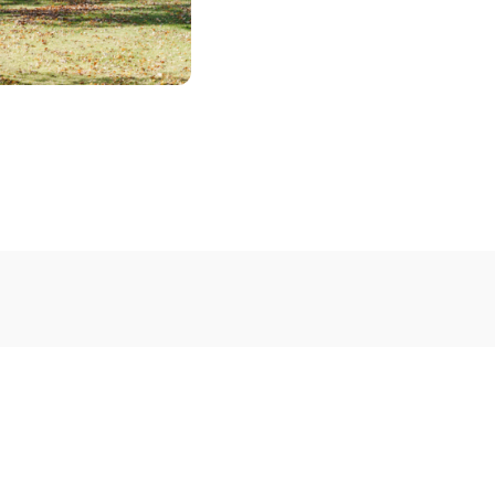
lapa
Telpas un vide