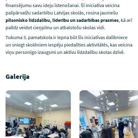
finansējumu savu ideju īstenošanai. Šī iniciatīva veicina
pašpārvalžu sadarbību Latvijas skolās, rosina jauniešu
pilsonisko līdzdalību, līderību un sadarbības prasmes
, kā arī
palīdz veidot cieņpilnu un atbalstošu skolas vidi.
Tukuma 3. pamatskola ir lepna būt šīs iniciatīvas dalībniece
un sniegt skolēniem iespēju piedalīties aktivitātēs, kas veicina
viņu personīgo izaugsmi un aktīvu līdzdalību skolas dzīvē.
Galerija