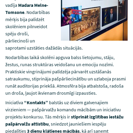
vadīja
Madara Melne-
Tomsone
. Nodarbības
mērķis bija palīdzēt
skolēniem pilnveidot
spēju droši,
pārliecinoši un
saprotami uzstāties dažādās situācijās.
Nodarbības laikā skolēni apguva balss lietojumu, stāju,
žestus, runas struktūras veidošanu un emociju nozīmi.
Praktiskie vingrinājumi palīdzēja pārvarēt uzstāšanās
satraukumu, stiprināja pašpārliecinātību un uzlaboja prasmi
runāt auditorijas priekšā. Atmosfēra bija atbalstoša, radoša
un droša, ļaujot ikvienam drosmīgi izpausties.
Iniciatīva
“Kontakts”
balstās uz diviem galvenajiem
virzieniem — pašpārvalžu komandu mācībām un iniciatīvu
projektu konkursu. Tās mērķis ir
stiprināt izglītības iestāžu
pašpārvalžu attīstību
, sniedzot jauniešiem iespēju
piedalīties
3 dienu klātienes mācībās
, kā arī saņemt