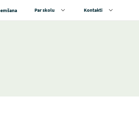
Par skolu
Kontakti
ņemšana