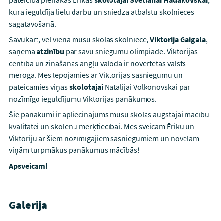
pateicība pienākas Ērikas
skolotājai Svetlanai Hadakovskai
,
kura ieguldīja lielu darbu un sniedza atbalstu skolnieces
sagatavošanā.
Savukārt, vēl viena mūsu skolas skolniece,
Viktorija Gaigala
,
saņēma
atzinību
par savu sniegumu olimpiādē. Viktorijas
centība un zināšanas angļu valodā ir novērtētas valsts
mērogā. Mēs lepojamies ar Viktorijas sasniegumu un
pateicamies viņas
skolotājai
Natalijai Volkonovskai par
nozīmīgo ieguldījumu Viktorijas panākumos.
Šie panākumi ir apliecinājums mūsu skolas augstajai mācību
kvalitātei un skolēnu mērķtiecībai. Mēs sveicam Ēriku un
Viktoriju ar šiem nozīmīgajiem sasniegumiem un novēlam
viņām turpmākus panākumus mācībās!
Apsveicam!
Galerija