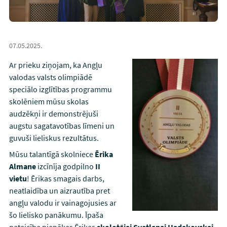
07.05.2025.
Ar prieku ziņojam, ka Angļu
valodas valsts olimpiādē
speciālo izglītības programmu
skolēniem mūsu skolas
audzēkņi ir demonstrējuši
augstu sagatavotības līmeni un
guvuši lieliskus rezultātus.
Mūsu talantīgā skolniece
Ērika
Almane
izcīnīja godpilno
II
vietu
! Ērikas smagais darbs,
neatlaidība un aizrautība pret
angļu valodu ir vainagojusies ar
šo lielisko panākumu. Īpaša